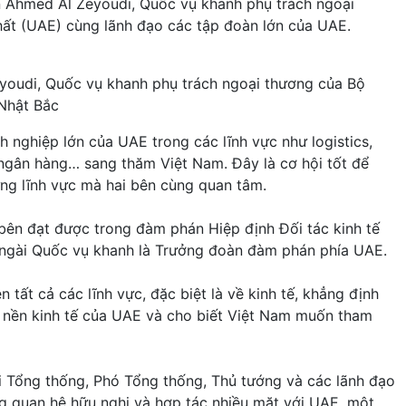
n Ahmed Al Zeyoudi, Quốc vụ khanh phụ trách ngoại
ất (UAE) cùng lãnh đạo các tập đoàn lớn của UAE.
youdi, Quốc vụ khanh phụ trách ngoại thương của Bộ
Nhật Bắc
nghiệp lớn của UAE trong các lĩnh vực như logistics,
 ngân hàng… sang thăm Việt Nam. Đây là cơ hội tốt để
ững lĩnh vực mà hai bên cùng quan tâm.
bên đạt được trong đàm phán Hiệp định Đối tác kinh tế
a ngài Quốc vụ khanh là Trưởng đoàn đàm phán phía UAE.
tất cả các lĩnh vực, đặc biệt là về kinh tế, khẳng định
nền kinh tế của UAE và cho biết Việt Nam muốn tham
i Tổng thống, Phó Tổng thống, Thủ tướng và các lãnh đạo
 quan hệ hữu nghị và hợp tác nhiều mặt với UAE, một