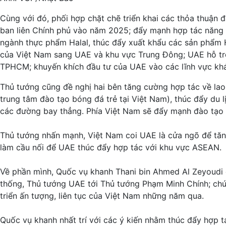
Cùng với đó, phối hợp chặt chẽ triển khai các thỏa thuận đ
ban liên Chính phủ vào năm 2025; đẩy mạnh hợp tác năng l
ngành thực phẩm Halal, thúc đẩy xuất khẩu các sản phẩm H
của Việt Nam sang UAE và khu vực Trung Đông; UAE hỗ trợ 
TPHCM; khuyến khích đầu tư của UAE vào các lĩnh vực kh
Thủ tướng cũng đề nghị hai bên tăng cường hợp tác về lao 
trung tâm đào tạo bóng đá trẻ tại Việt Nam), thúc đẩy du lị
các đường bay thẳng. Phía Việt Nam sẽ đẩy mạnh đào tạo
Thủ tướng nhấn mạnh, Việt Nam coi UAE là cửa ngõ để tă
làm cầu nối để UAE thúc đẩy hợp tác với khu vực ASEAN.
Về phần mình, Quốc vụ khanh Thani bin Ahmed Al Zeyoudi c
thống, Thủ tướng UAE tới Thủ tướng Phạm Minh Chính; ch
triển ấn tượng, liên tục của Việt Nam những năm qua.
Quốc vụ khanh nhất trí với các ý kiến nhằm thúc đẩy hợp t