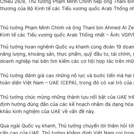
Chiều 26/8, Thủ tướng Phạm Minh Chính tiếp ông Thani bi
thương của Bộ Kinh tế các Tiểu vương quốc Arab Thống nh
Thủ tướng Phạm Minh Chính và ông Thani bin Ahmed Al Ze
Kinh tế các Tiểu vương quốc Arab Thống nhất – Ảnh: VGP/
Thủ tướng hoan nghênh Quốc vụ khanh cùng đoàn 19 doanh 
năng lượng, khoáng sản, thực phẩm, quỹ đầu tư, tài chính,
doanh nghiệp hai bên tìm kiếm các cơ hội hợp tác trên nh
Thủ tướng đánh giá cao những nỗ lực và bước tiến mà hai 
toàn diện Việt Nam – UAE (CEPA), trong đó có vai trò củ
Thủ tướng chúc mừng những thành tựu nổi bật của UAE trên 
định hướng đúng đắn của các kế hoạch nhằm đa dạng hóa 
khảo kinh nghiệm của UAE về vấn đề này.
Qua ngài Quốc vụ khanh, Thủ tướng chuyển lời thăm hỏi tớ
cấp cao của UAE. Thủ tướng khẳng định Việt Nam coi trọng