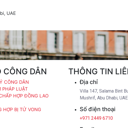
abi, UAE
Ộ CÔNG DÂN
THÔNG TIN LIÊ
Địa chỉ
Ý CÔNG DÂN
M PHÁP LUẬT
Villa 147, Salama Bint Bu
CHẤP HỢP ĐỒNG LAO
Mushrif, Abu Dhabi, UAE
Số điện thoại
 HỢP BỊ TỬ VONG
+971 2449 6710