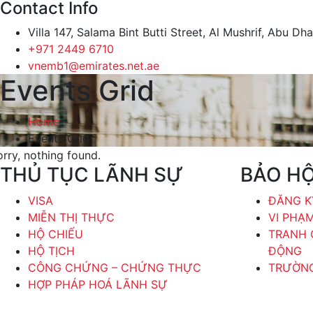
Contact Info
Villa 147, Salama Bint Butti Street, Al Mushrif, Abu Dh
+971 2449 6710
vnemb1@emirates.net.ae
Events Grid
Home
Events Grid
orry, nothing found.
THỦ TỤC LÃNH SỰ
BẢO H
VISA
ĐĂNG K
MIỄN THỊ THỰC
VI PHẠ
HỘ CHIẾU
TRANH 
HỘ TỊCH
ĐỘNG
CÔNG CHỨNG – CHỨNG THỰC
TRƯỜNG
HỢP PHÁP HOÁ LÃNH SỰ