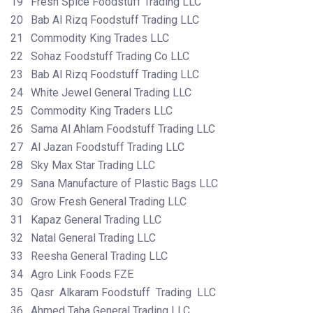
19
Fresh Spice Foodstuff Trading LLC
20
Bab Al Rizq Foodstuff Trading LLC
21
Commodity King Trades LLC
22
Sohaz Foodstuff Trading Co LLC
23
Bab Al Rizq Foodstuff Trading LLC
24
White Jewel General Trading LLC
25
Commodity King Traders LLC
26
Sama Al Ahlam Foodstuff Trading LLC
27
Al Jazan Foodstuff Trading LLC
28
Sky Max Star Trading LLC
29
Sana Manufacture of Plastic Bags LLC
30
Grow Fresh General Trading LLC
31
Kapaz General Trading LLC
32
Natal General Trading LLC
33
Reesha General Trading LLC
34
Agro Link Foods FZE
35
Qasr Alkaram Foodstuff Trading LLC
36
Ahmed Taha General Trading LLC