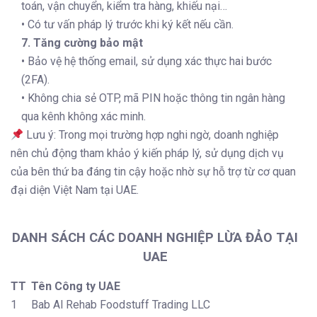
toán, vận chuyển, kiểm tra hàng, khiếu nại…
• Có tư vấn pháp lý trước khi ký kết nếu cần.
7. Tăng cường bảo mật
• Bảo vệ hệ thống email, sử dụng xác thực hai bước
(2FA).
• Không chia sẻ OTP, mã PIN hoặc thông tin ngân hàng
qua kênh không xác minh.
Lưu ý: Trong mọi trường hợp nghi ngờ, doanh nghiệp
nên chủ động tham khảo ý kiến pháp lý, sử dụng dịch vụ
của bên thứ ba đáng tin cậy hoặc nhờ sự hỗ trợ từ cơ quan
đại diện Việt Nam tại UAE.
DANH SÁCH CÁC DOANH NGHIỆP LỪA ĐẢO TẠI
UAE
TT
Tên Công ty UAE
1
Bab Al Rehab Foodstuff Trading LLC